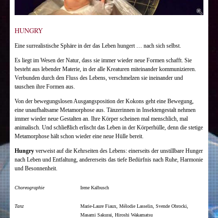
HUNGRY
Eine surrealistische Sphäre in der das Leben hungert … nach sich selbst.
Es liegt im Wesen der Natur, dass sie immer wieder neue Formen schafft. Sie
besteht aus lebender Materie, in der alle Kreaturen miteinander kommunizieren.
Verbunden durch den Fluss des Lebens, verschmelzen sie ineinander und
tauschen ihre Formen aus.
Von der bewegungslosen Ausgangsposition der Kokons geht eine Bewegung,
eine unaufhaltsame Metamorphose aus. Tänzerinnen in Insektengestalt nehmen
immer wieder neue Gestalten an. Ihre Körper scheinen mal menschlich, mal
animalisch. Und schließlich erlischt das Leben in der Körperhülle, denn die stetige
Metamorphose hält schon wieder eine neue Hülle bereit.
Hungry
verweist auf die Kehrseiten des Lebens: einerseits der unstillbare Hunger
nach Leben und Entfaltung, andererseits das tiefe Bedürfnis nach Ruhe, Harmonie
und Besonnenheit.
Choreographie
Irene Kalbusch
Tanz
Marie-Laure Fiaux, Mélodie Lasselin, Svende Obrocki,
Masami Sakurai, Hiroshi Wakamatsu