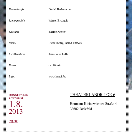
Dramaturgie
Daniel Rademacher
Szenographie
Werner Bitzigeio
Kostüme
Sabine Kreiter
Musik
Pierre Remy, Bernd Thewes
Lichtkreation
Jean-Louis Gille
Dauer
ca. 70 min
Infos
www.irenek.be
THEATERLABOR TOR 6
DONNERSTAG
THURSDAY
1.8.
Hermann-Kleinewächter-Straße 4
2013
33602 Bielefeld
20:30