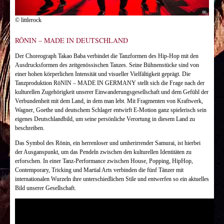
© littlerock
RŌNIN – MADE IN DEUTSCHLAND
Der Choreograph Takao Baba verbindet die Tanzformen des Hip-Hop mit den
Ausdrucksformen des zeitgenössischen Tanzes. Seine Bühnenstücke sind von
einer hohen körperlichen Intensität und visueller Vielfältigkeit geprägt. Die
Tanzproduktion RōNIN – MADE IN GERMANY stellt sich die Frage nach der
kulturellen Zugehörigkeit unserer Einwanderungsgesellschaft und dem Gefühl der
Verbundenheit mit dem Land, in dem man lebt. Mit Fragmenten von Kraftwerk,
Wagner, Goethe und deutschem Schlager entwirft E-Motion ganz spielerisch sein
eigenes Deutschlandbild, um seine persönliche Verortung in diesem Land zu
beschreiben.
Das Symbol des Rōnin, ein herrenloser und umherirrender Samurai, ist hierbei
der Ausganspunkt, um das Pendeln zwischen den kulturellen Identitäten zu
erforschen. In einer Tanz-Performance zwischen House, Popping, HipHop,
Contemporary, Tricking und Martial Arts verbinden die fünf Tänzer mit
internationalen Wurzeln ihre unterschiedlichen Stile und entwerfen so ein aktuelles
Bild unserer Gesellschaft.