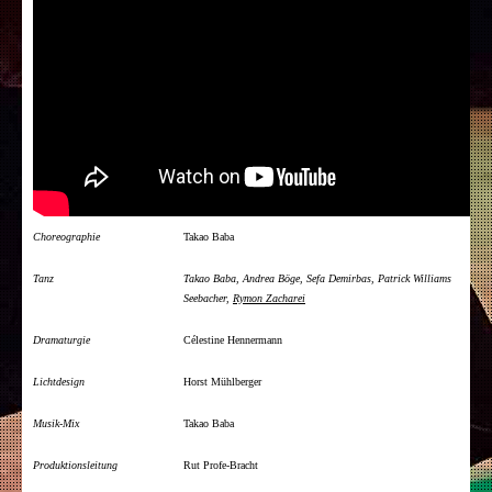
Choreographie
Takao Baba
Tanz
Takao Baba, Andrea Böge, Sefa Demirbas, Patrick Williams
Seebacher,
Rymon Zacharei
Dramaturgie
Célestine Hennermann
Lichtdesign
Horst Mühlberger
Musik-Mix
Takao Baba
Produktionsleitung
Rut Profe-Bracht