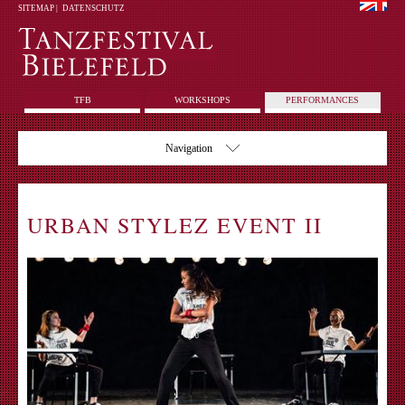
SITEMAP
|
DATENSCHUTZ
TFB
WORKSHOPS
PERFORMANCES
Navigation
URBAN STYLEZ EVENT II