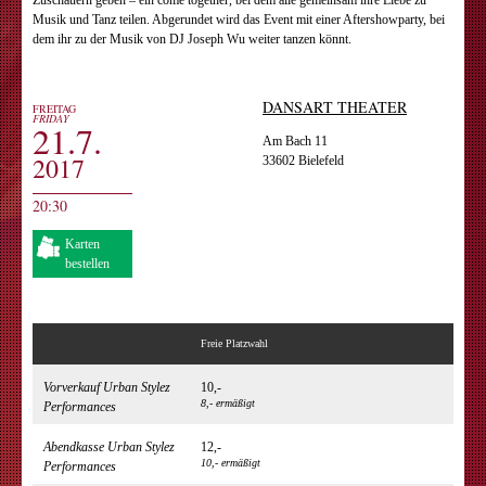
Zuschauern geben – ein come together, bei dem alle gemeinsam ihre ­Liebe zu
Musik und Tanz teilen. Abgerundet wird das Event mit einer ­Aftershowparty, bei
dem ihr zu der Musik von DJ Joseph Wu weiter tanzen könnt.
DANSART THEATER
FREITAG
FRIDAY
21.7.
Am Bach 11
2017
33602 Bielefeld
20:30
Karten
bestellen
Freie Platzwahl
Vorverkauf Urban Stylez
10,-
8,- ermäßigt
Performances
Abendkasse Urban Stylez
12,-
10,- ermäßigt
Performances