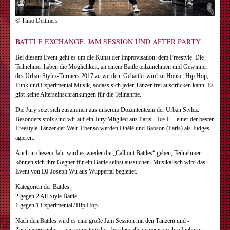
© Timo Dettmers
BATTLE EXCHANGE, JAM SESSION UND AFTER PARTY
Bei diesem Event geht es um die Kunst der Improvisation: dem Freestyle. Die
Teilnehmer haben die Möglichkeit, an einem Battle teilzunehmen und Gewinner
des Urban Stylez-Turniers 2017 zu werden. Gebattlet wird zu House, Hip Hop,
Funk und Experimental Musik, sodass sich jeder Tänzer frei ausdrücken kann. Es
gibt keine Alterseinschränkungen für die Teilnahme.
Die Jury setzt sich zusammen aus unserem Dozententeam der Urban ­Stylez.
Besonders stolz sind wir auf ein Jury Mitglied aus Paris –
Ice-E
– einer der besten
Freestyle-Tänzer der Welt. Ebenso werden Dhélé und Babson (Paris) als Judges
agieren.
Auch in diesem Jahr wird es wieder die „Call out Battles“ geben, Teilnehmer
können sich ihre Gegner für ein Battle selbst aussuchen. Musikalisch wird das
Event von DJ Joseph Wu aus Wuppertal begleitet.
Kategorien der Battles:
2 gegen 2 All Style Battle
1 gegen 1 Experimental / Hip Hop
Nach den Battles wird es eine große Jam Session mit den Tänzern und ­