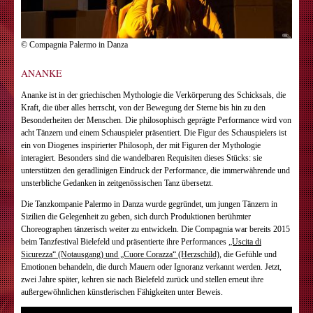
© Compagnia Palermo in Danza
ANANKE
Ananke ist in der griechischen Mythologie die Verkörperung des Schicksals, die
Kraft, die über alles herrscht, von der Bewegung der Sterne bis hin zu den
Besonderheiten der Menschen. Die philosophisch geprägte Performance wird von
acht Tänzern und einem Schauspieler präsentiert. Die Figur des Schauspielers ist
ein von Diogenes inspirierter Philosoph, der mit Figuren der Mythologie
interagiert. Besonders sind die wandelbaren Requisiten dieses Stücks: sie
unterstützen den geradlinigen Eindruck der Performance, die immerwährende und
unsterbliche Gedanken in zeitgenössischen Tanz übersetzt.
Die Tanzkompanie Palermo in Danza wurde gegründet, um jungen Tänzern in
Sizilien die Gelegenheit zu geben, sich durch Produktionen berühmter
Choreographen tänzerisch weiter zu entwickeln. Die Compagnia war bereits 2015
beim Tanzfestival Bielefeld und präsentierte ihre Performances
„Uscita di
Sicurezza“ (Notausgang) und „Cuore Corazza“ (Herzschild)
, die Gefühle und
Emotionen behandeln, die durch Mauern oder Ignoranz verkannt werden. Jetzt,
zwei Jahre später, kehren sie nach Bielefeld zurück und stellen erneut ihre
außergewöhnlichen künstlerischen Fähigkeiten unter Beweis.