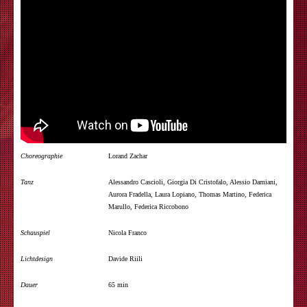
Choreographie
Lorand Zachar
Tanz
Alessandro Cascioli, Giorgia Di Cristofalo, Alessio Damiani,
Aurora Fradella, Laura Lopiano, Thomas Martino, Federica
Marullo, Federica Riccobono
Schauspiel
Nicola Franco
Lichtdesign
Davide Riili
Dauer
65 min