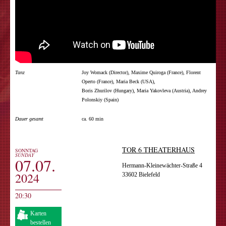
Tanz
Joy Womack (Director), Maxime Quiroga (France), Florent
Operto (France), Maria Beck (USA),
Boris Zhurilov (Hungary), Maria Yakovleva (Austria), Andrey
Polonskiy (Spain)
Dauer gesamt
ca. 60 min
TOR 6 THEATERHAUS
SONNTAG
SUNDAY
07.07.
Hermann-Kleinewächter-Straße 4
2024
33602 Bielefeld
20:30
Karten
bestellen