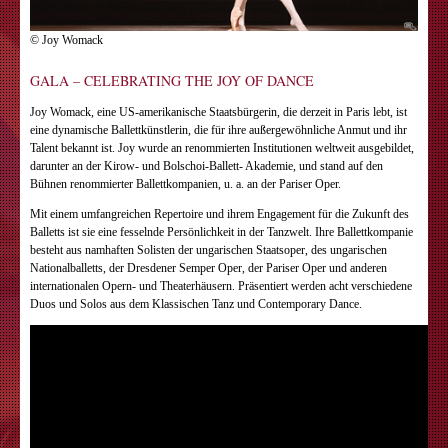
© Joy Womack
GALA – CELEBRATING THE JOY OF DANCE
Joy Womack, eine US-amerikanische Staatsbürgerin, die derzeit in Paris lebt, ist
eine dynamische Ballettkünstlerin, die für ihre außergewöhnliche Anmut und ihr
Talent bekannt ist. Joy wurde an renommierten Institutionen weltweit ausgebildet,
darunter an der Kirow- und Bolschoi-Ballett- Akademie, und stand auf den
Bühnen renommierter Ballettkompanien, u. a. an der Pariser Oper.
Mit einem umfangreichen Repertoire und ihrem Engagement für die Zukunft des
Balletts ist sie eine fesselnde Persönlichkeit in der Tanzwelt. Ihre Ballettkompanie
besteht aus namhaften Solisten der ungarischen Staatsoper, des ungarischen
Nationalballetts, der Dresdener Semper Oper, der Pariser Oper und anderen
internationalen Opern- und Theaterhäusern. Präsentiert werden acht verschiedene
Duos und Solos aus dem Klassischen Tanz und Contemporary Dance.