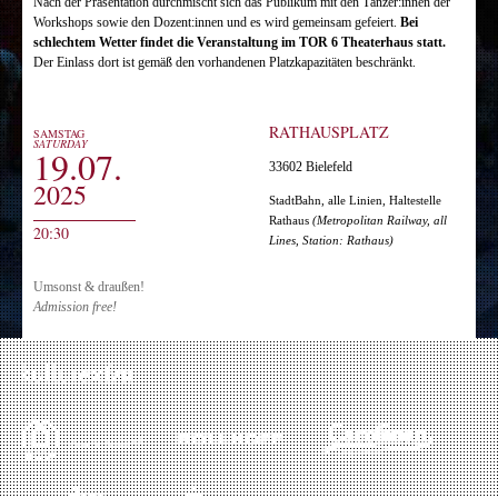
Nach der Präsentation durchmischt sich das Publikum mit den Tänzer:innen der
Workshops sowie den Dozent:innen und es wird gemeinsam gefeiert.
Bei
schlechtem Wetter findet die Veranstaltung im TOR 6 Theaterhaus statt.
Der Einlass dort ist gemäß den vorhandenen Platzkapazitäten beschränkt.
RATHAUSPLATZ
SAMSTAG
SATURDAY
19.07.
33602 Bielefeld
2025
StadtBahn, alle Linien, Haltestelle
Rathaus
(Metropolitan Railway, all
20:30
Lines, Station: Rathaus)
Umsonst & draußen!
Admission free!