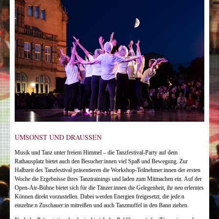
UMSONST UND DRAUSSEN
Musik und Tanz unter freiem Himmel – die Tanzfestival-Party auf dem
Rathausplatz bietet auch den Besucher:innen viel Spaß und Bewegung. Zur
Halbzeit des Tanzfestival präsentieren die Workshop-Teilnehmer:innen der ersten
Woche die Ergebnisse ihres Tanztrainings und laden zum Mitmachen ein. Auf der
Open-Air-Bühne bietet sich für die Tänzer:innen die Gelegenheit, ihr neu erlerntes
Können direkt vorzustellen. Dabei werden Energien freigesetzt, die jede:n
einzelne:n Zuschauer:in mitreißen und auch Tanzmuffel in den Bann ziehen.