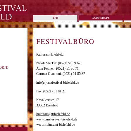
TFB
WORKSHOPS
FESTIVALBÜRO
Kulturamt Bielefeld
Nicole Steckel: (0521) 51 39 62
ORTE
Ayla Tekmen: (0521) 51 36 71
Carmen Giannotti: (0521) 51 85 37
info(at)tanzfestival-bielefeld.de
Fax: (0521) 51 81 21
Kavalleriestr. 17
33602 Bielefeld
kulturamt(at)bielefeld.de
www.tanzfestival-bielefeld.de
www.kulturamt-bielefeld.de