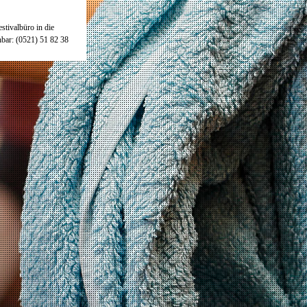
stivalbüro in die
hbar: (0521) 51 82 38