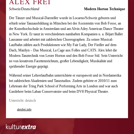
ALEX FREI
Schweiz/Deutschland
Modern Horton Technique
Der Tänzer und Musical-Darsteller wurde in Locarno/Schweiz geboren und
erhielt seine Tanzausbildung in München bei der Assistentin von Bob Fosse, an
der Kunsthochschule in Amsterdam und am Alvin Ailey American Dance Theater
in New York. Er tanzt in verschiedenen namhaften Kompanien u. a. Béjart Ballet
Lausanne und arbeitet mit zahlreichen Choreographen. Zu seiner Musical-
Laufbahn zählen auch Produktionen wie My Fair Lady, Der Fiedler auf dem
Dach, Marilyn – Das Musical, La Cage aux Folles und CATS. Alex lehrt die
Modern-Tanztechnik von Lester Horton und den Bob Fosse Stil. Sein Unterricht
ist von kreativem Facettenreichtum, großer Lebendigkeit, Musikalität und
sprühender Energie geprägt.
Während seiner Lehrerlaufbahn unterrichtete er europaweit und in Nordamerika
bei zahlreichen Akademien und Tanzstudios. Zudem gehörte er 2010/11 zum
Lehrteam der Tring Park School of Performing Arts in London und war auch
Gastlehrer beim Laban Conservatoire und beim DV8 Physical Theatre.
Unterricht: deutsch
alexfrei.info