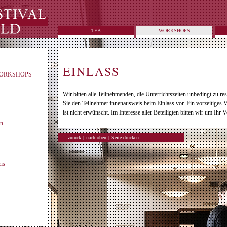
TFB
WORKSHOPS
EINLASS
WORKSHOPS
Wir bitten alle Teilnehmenden, die Unterrichtszeiten unbedingt zu res
Sie den Teilnehmer:innenausweis beim Einlass vor. Ein vorzeitiges V
ist nicht erwünscht. Im Interesse aller Beteiligten bitten wir um Ihr V
en
zurück |
nach oben |
Seite drucken
is