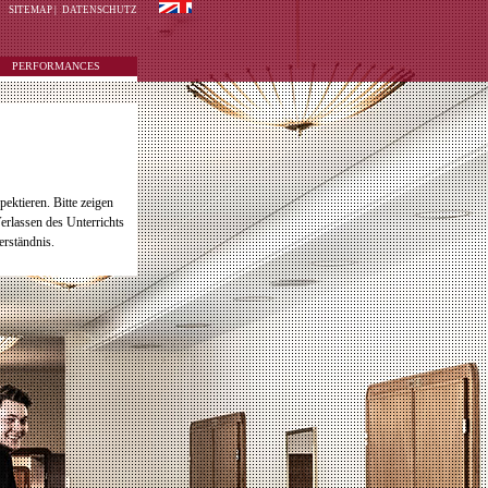
SITEMAP
|
DATENSCHUTZ
PERFORMANCES
pektieren. Bitte zeigen
erlassen des Unterrichts
erständnis.