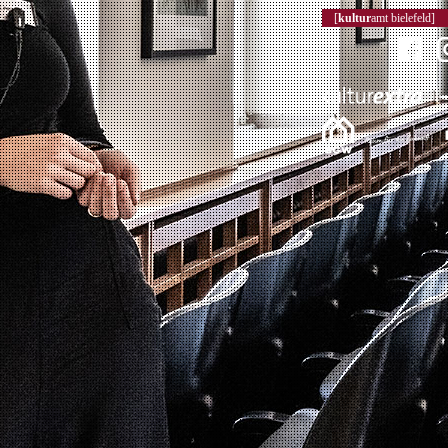
[
kultur
amt bielefeld]