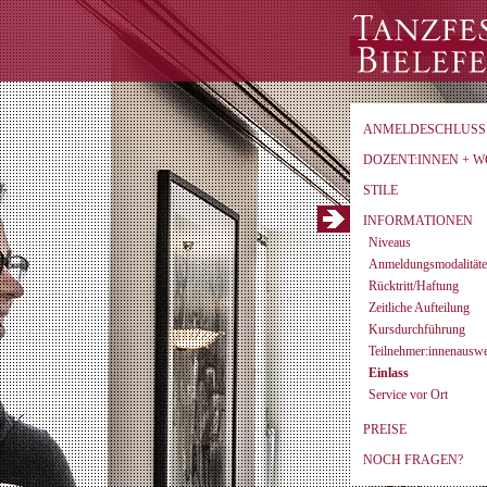
ANMELDESCHLUSS
DOZENT:INNEN + 
STILE
INFORMATIONEN
Niveaus
Anmeldungsmodalität
Rücktritt/Haftung
Zeitliche Aufteilung
Kursdurchführung
Teilnehmer:innenauswe
Einlass
Service vor Ort
PREISE
NOCH FRAGEN?