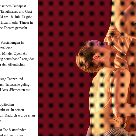
it seinem Budapest
n Tanztheaters und Gast
d am 18. Juli. Es gibt
änzerin oder Tänzer in
nce Theatre gemacht
Vorstellungen in
ival eine
et. Mit der Open-Air
big scum band" zeigt das
r den öffentlichen
ssige Tänzer und
hen Tanzszene gelingt
l Arts -Elementen mit
ropäischen
kt zu. In seinen
 auf. Dadurch wurde er zu
n.
 Tor 6 stattfinden.
erkauf zu nutzen.