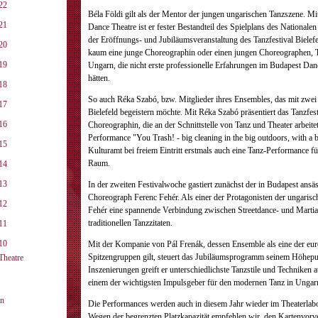
22
Béla Földi gilt als der Mentor der jungen ungarischen Tanzszene. M
21
Dance Theatre ist er fester Bestandteil des Spielplans des Nationale
der Eröffnungs- und Jubiläumsveranstaltung des Tanzfestival Bielefel
20
kaum eine junge Choreographin oder einen jungen Choreographen, T
19
Ungarn, die nicht erste professionelle Erfahrungen im Budapest Da
hätten.
18
So auch Réka Szabó, bzw. Mitglieder ihres Ensembles, das mit zwei 
17
Bielefeld begeistern möchte. Mit Réka Szabó präsentiert das Tanzfest
16
Choreographin, die an der Schnittstelle von Tanz und Theater arbeit
Performance "You Trash! - big cleaning in the big outdoors, with a 
15
Kulturamt bei freiem Eintritt erstmals auch eine Tanz-Performance fü
Raum.
14
13
In der zweiten Festivalwoche gastiert zunächst der in Budapest ansä
Choreograph Ferenc Fehér. Als einer der Protagonisten der ungarisc
12
Fehér eine spannende Verbindung zwischen Streetdance- und Martia
traditionellen Tanzzitaten.
11
10
Mit der Kompanie von Pál Frenák, dessen Ensemble als eine der eu
Spitzengruppen gilt, steuert das Jubiläumsprogramm seinem Höhepun
Theatre
Inszenierungen greift er unterschiedlichste Tanzstile und Techniken
einem der wichtigsten Impulsgeber für den modernen Tanz in Ungar
on
Die Performances werden auch in diesem Jahr wieder im Theaterlabor
Wegen der begrenzten Platzkapazität empfehlen wir, den Kartenvorv