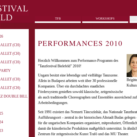
TFB
WORKSHOPS
26
PERFORMANCES 2010
BALLET (CH)
BALLET (CH)
Herzlich Willkommen zum Performance-Programm des
BALLET (CH)
"Tanzfestival Bielefeld" 2010!
-PARTY
Ungarn besitzt eine lebendige und vielfältige Tanzszene.
BALLET (CH)
Brigitt
Allein in Budapest arbeiten weit über 30 professionelle
Kultura
Kompanien. Über ein durchdachtes staatliches
BALLET (CH)
Fördersystem genießen sowohl klassische, zeitgenössische
EZ DOUBLE BILL
als auch traditionelle Choreographen und Ensembles ausreichend zuf
Arbeitsbedingungen.
Seit 1991 existiert das Nemzeti Táncszínház, das Nationale Tanzthea
25
Aufführungsort – zentral in der historischen Altstadt Budas gelegen 
24
für die ungarischen Kompanien organisiert, mitproduziert, Öffentlichk
damit die künstlerische Produktion maßgeblich unterstützt. In ähnlic
23
Zentrum für zeitgenössische Kunst Trafó und das MU Theater.