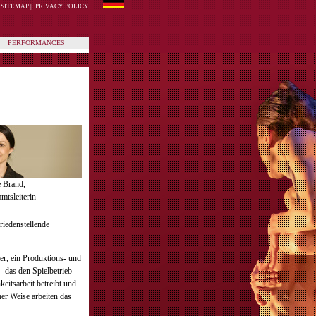
SITEMAP
|
PRIVACY POLICY
PERFORMANCES
e Brand,
mtsleiterin
riedenstellende
ter, ein Produktions- und
– das den Spielbetrieb
eitsarbeit betreibt und
her Weise arbeiten das