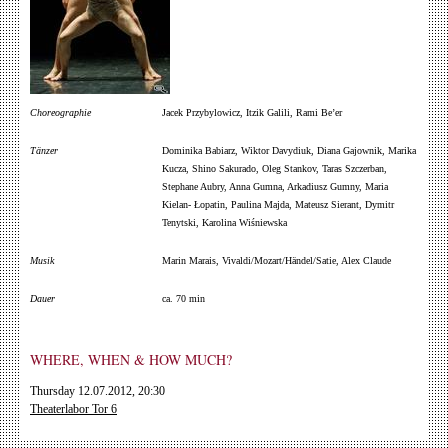
Choreographie
Jacek Przybylowicz, Itzik Galili, Rami Be’er
Tänzer
Dominika Babiarz, Wiktor Davydiuk, Diana Gajownik, Marika
Kucza, Shino Sakurado, Oleg Stankov, Taras Szczerban,
Stephane Aubry, Anna Gumna, Arkadiusz Gumny, Maria
Kielan- Łopatin, Paulina Majda, Mateusz Sierant, Dymitr
Tenytski, Karolina Wiśniewska
Musik
Marin Marais, Vivaldi/Mozart/Händel/Satie, Alex Claude
Dauer
ca. 70 min
WHERE, WHEN & HOW MUCH?
Thursday 12.07.2012, 20:30
Theaterlabor Tor 6