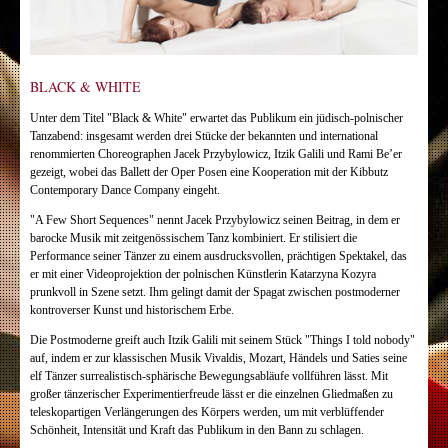
BLACK & WHITE
Unter dem Titel "Black & White" erwartet das Publikum ein jüdisch-polnischer
Tanzabend: insgesamt werden drei Stücke der bekannten und international
renommierten Choreographen Jacek Przybylowicz, Itzik Galili und Rami Be’er
gezeigt, wobei das Ballett der Oper Posen eine Kooperation mit der Kibbutz
Contemporary Dance Company eingeht.
"A Few Short Sequences" nennt Jacek Przybylowicz seinen Beitrag, in dem er
barocke Musik mit zeitgenössischem Tanz kombiniert. Er stilisiert die
Performance seiner Tänzer zu einem ausdrucksvollen, prächtigen Spektakel, das
er mit einer Videoprojektion der polnischen Künstlerin Katarzyna Kozyra
prunkvoll in Szene setzt. Ihm gelingt damit der Spagat zwischen postmoderner
kontroverser Kunst und historischem Erbe.
Die Postmoderne greift auch Itzik Galili mit seinem Stück "Things I told nobody"
auf, indem er zur klassischen Musik Vivaldis, Mozart, Händels und Saties seine
elf Tänzer surrealistisch-sphärische Bewegungsabläufe vollführen lässt. Mit
großer tänzerischer Experimentierfreude lässt er die einzelnen Gliedmaßen zu
teleskopartigen Verlängerungen des Körpers werden, um mit verblüffender
Schönheit, Intensität und Kraft das Publikum in den Bann zu schlagen.