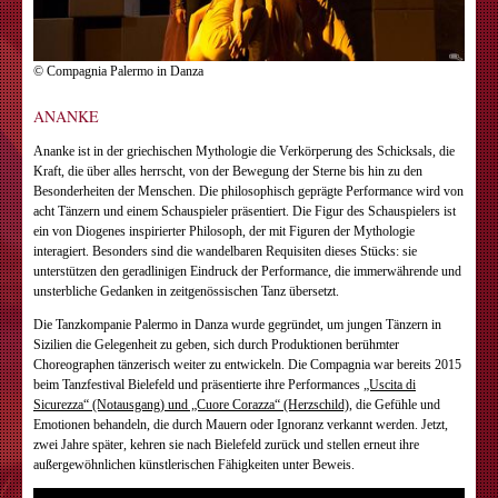
© Compagnia Palermo in Danza
ANANKE
Ananke ist in der griechischen Mythologie die Verkörperung des Schicksals, die
Kraft, die über alles herrscht, von der Bewegung der Sterne bis hin zu den
Besonderheiten der Menschen. Die philosophisch geprägte Performance wird von
acht Tänzern und einem Schauspieler präsentiert. Die Figur des Schauspielers ist
ein von Diogenes inspirierter Philosoph, der mit Figuren der Mythologie
interagiert. Besonders sind die wandelbaren Requisiten dieses Stücks: sie
unterstützen den geradlinigen Eindruck der Performance, die immerwährende und
unsterbliche Gedanken in zeitgenössischen Tanz übersetzt.
Die Tanzkompanie Palermo in Danza wurde gegründet, um jungen Tänzern in
Sizilien die Gelegenheit zu geben, sich durch Produktionen berühmter
Choreographen tänzerisch weiter zu entwickeln. Die Compagnia war bereits 2015
beim Tanzfestival Bielefeld und präsentierte ihre Performances
„Uscita di
Sicurezza“ (Notausgang) und „Cuore Corazza“ (Herzschild)
, die Gefühle und
Emotionen behandeln, die durch Mauern oder Ignoranz verkannt werden. Jetzt,
zwei Jahre später, kehren sie nach Bielefeld zurück und stellen erneut ihre
außergewöhnlichen künstlerischen Fähigkeiten unter Beweis.