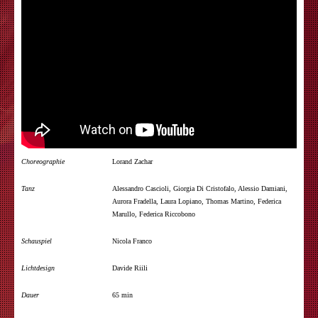
Choreographie
Lorand Zachar
Tanz
Alessandro Cascioli, Giorgia Di Cristofalo, Alessio Damiani,
Aurora Fradella, Laura Lopiano, Thomas Martino, Federica
Marullo, Federica Riccobono
Schauspiel
Nicola Franco
Lichtdesign
Davide Riili
Dauer
65 min