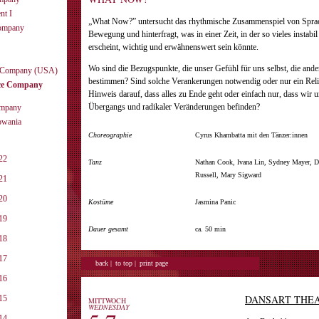
nt I
„What Now?” untersucht das rhythmische Zusammenspiel von Spra
ompany
Bewegung und hinterfragt, was in einer Zeit, in der so vieles instabi
erscheint, wichtig und erwähnenswert sein könnte.
Wo sind die Bezugspunkte, die unser Gefühl für uns selbst, die ­an
e Company (USA)
bestimmen? Sind solche Verankerungen notwendig oder nur ein Reli
ce Company
Hinweis darauf, dass alles zu Ende geht oder einfach nur, dass wir u
Übergangs und radikaler ­Veränderungen befinden?
ompany
rowania
Choreographie
Cyrus Khambatta mit den Tänzer:innen
22
Tanz
Nathan Cook, Ivana Lin, Sydney Mayer, 
Russell, Mary Sigward
21
20
Kostüme
Jasmina Panic
19
Dauer gesamt
ca. 50 min
18
17
back |
to top |
print page
16
DANSART THE
15
MITTWOCH
WEDNESDAY
14