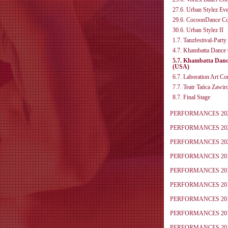
27.6. Urban Stylez Eve
29.6. CocoonDance C
30.6. Urban Stylez II
1.7. Tanzfestival-Party
4.7. Khambatta Danc
5.7. Khambatta Dan
(USA)
6.7. Laboration Art C
7.7. Teatr Tańca Zawi
8.7. Final Stage
PERFORMANCES 20
PERFORMANCES 20
PERFORMANCES 20
PERFORMANCES 20
PERFORMANCES 20
PERFORMANCES 20
PERFORMANCES 20
PERFORMANCES 20
PERFORMANCES 20