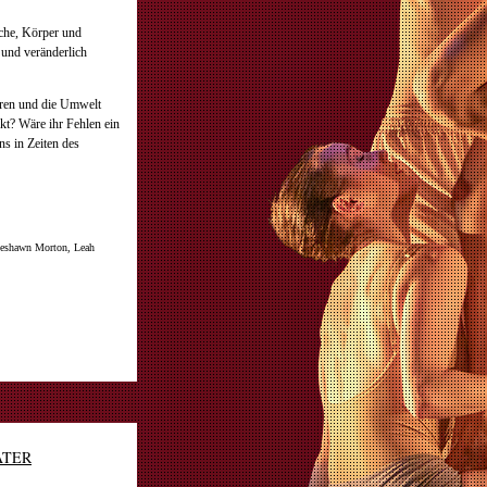
che, Körper und
l und veränderlich
deren und die Umwelt
kt? Wäre ihr Fehlen ein
ns in Zeiten des
Deshawn Morton, Leah
ATER