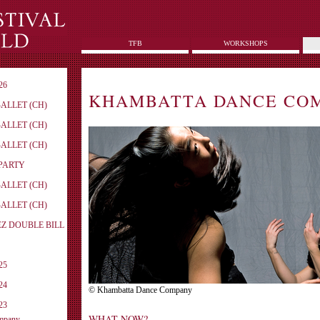
TFB
WORKSHOPS
26
KHAMBATTA DANCE CO
BALLET (CH)
BALLET (CH)
BALLET (CH)
-PARTY
BALLET (CH)
BALLET (CH)
EZ DOUBLE BILL
25
24
© Khambatta Dance Company
23
WHAT NOW?
ompany