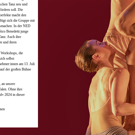
ischen Tanz neu und
ördern soll. Die
erfekte macht den
tigt sich die Gruppe mit
usmachen. In der NED
ico Benedetti junge
anz. Auch ihre
en und ihren
e Workshops, die
ich selbst
lnehmer:innen am 13. Juli
 auf der großen Bühne
, an unsere
alen. Ohne ihre
ld« 2024 in dieser
hnen