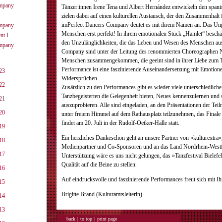
ompany
Tänzer:innen Irene Tena und Albert Hernández entwickeln den span
zielen dabei auf einen kulturellen Austausch, der den Zusammenhalt f
imPerfect Dancers Company deutet es mit ihrem Namen an: Das Unp
ompany
Menschen erst perfekt! In ihrem emotionalen Stück „Hamlet“ beschäf
nt I
den Unzulänglichkeiten, die das Leben und Wesen des Menschen a
ompany
Company sind unter der Leitung des renommierten Choreographen N
Menschen zusammengekommen, die geeint sind in ihrer Liebe zum T
Performance ist eine faszinierende Auseinandersetzung mit Emotion
23
Widersprüchen.
22
Zusätzlich zu den Performances gibt es wieder viele unterschiedlich
Tanzbegeisterten die Gelegenheit bieten, Neues kennenzulernen und s
21
auszuprobieren. Alle sind eingeladen, an den Präsentationen der Tei
20
unter freiem Himmel auf dem Rathausplatz teilzunehmen, das Finale
findet am 20. Juli in der Rudolf-Oetker-Halle statt.
19
Ein herzliches Dankeschön geht an unsere Partner von »kulturextra«
18
Medienpartner und Co-Sponsoren und an das Land Nordrhein-Westf
17
Unterstützung wäre es uns nicht gelungen, das »Tanzfestival Bielefe
Qualität auf die Beine zu stellen.
16
Auf eindrucksvolle und faszinierende Performances freut sich mit I
15
Brigitte Brand (Kulturamtsleiterin)
14
13
back |
to top |
print page