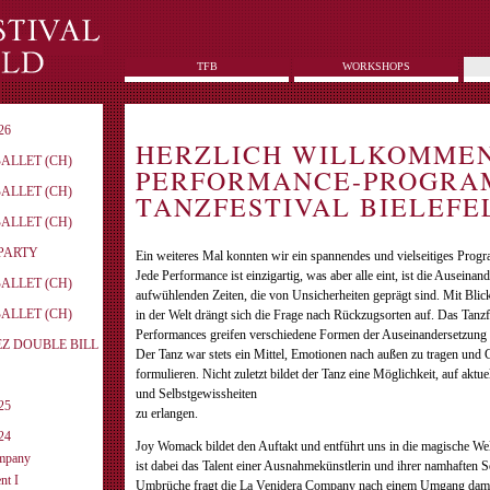
TFB
WORKSHOPS
26
HERZLICH WILLKOMME
BALLET (CH)
PERFORMANCE-PROGRA
BALLET (CH)
TANZFESTIVAL BIELEFEL
BALLET (CH)
-PARTY
Ein weiteres Mal konnten wir ein spannendes und vielseitiges Progra
Jede Performance ist einzigartig, was aber alle eint, ist die Auseinan
BALLET (CH)
aufwühlenden Zeiten, die von Unsicherheiten geprägt sind. Mit Blic
BALLET (CH)
in der Welt drängt sich die Frage nach Rückzugsorten auf. Das Tanzf
Performances greifen verschiedene Formen der Auseinandersetzung m
EZ DOUBLE BILL
Der Tanz war stets ein Mittel, Emotionen nach außen zu tragen und
formulieren. Nicht zuletzt bildet der Tanz eine Möglichkeit, auf aktu
und Selbstgewiss­heiten
25
zu erlangen.
24
Joy Womack bildet den Auftakt und entführt uns in die magische Welt
ompany
ist dabei das Talent einer Ausnahmekünstlerin und ihrer namhaften Sol
nt I
Umbrüche fragt die La Venidera Company nach einem Umgang dami