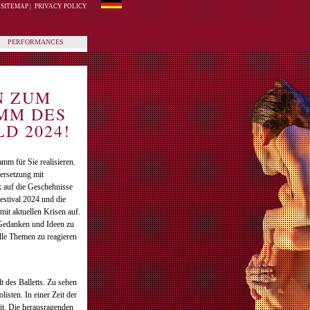
SITEMAP
|
PRIVACY POLICY
PERFORMANCES
N ZUM
MM DES
D 2024!
mm für Sie realisieren.
dersetzung mit
k auf die Geschehnisse
estival 2024 und die
it aktuellen Krisen auf.
 Gedanken und Ideen zu
elle Themen zu reagieren
 des Balletts. Zu sehen
isten. In einer Zeit der
t. Die herausragenden