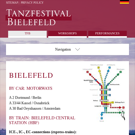
SITEMAP
|
PRIVACY POLICY
TFB
WORKSHOPS
PERFORMANCES
Navigation
BIELEFELD
BY CAR: MOTORWAYS
A 2 Dortmund / Berlin
A 33/44 Kassel / Osnabrück
A 30 Bad Oeynhausen / Amsterdam
BY TRAIN: BIELEFELD CENTRAL
STATION (HBF)
ICE-, IC-, EC-connections (express-trains):