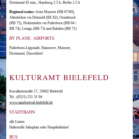
Dortmund 45 min., Hamburg 2.5 h, Berlin 2.5 h
Regional trains:
from Munster (RB 67/69),
Altenbeken via Detmold (RE 82), Osnabruck
(RB 75), Holzminden via Paderborn (RB 84 /
RB 74), Lemgo (RB 73) and Rahden (RB 71)
BY PLANE: AIRPORTS
Paderborn-Lippstadt, Hannover, Munster,
Dortmund, Dusseldorf
KULTURAMT BIELEFELD
Kavallariestraße 17, 33602 Bielefeld
Tel.: (0521) 251 31 94
www.tanzfestival-bielefeld.de
STADTBAHN
alle Linien
Haltestelle Jahnplatz oder Hauptbahnhof
BUS