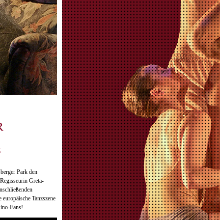
ER
S
sberger Park den
Regisseurin Greta-
anschließenden
ie europäische Tanzszene
Kino-Fans!