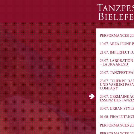
PERFORMANCES 20
19.07. AREA JEUNE 
21.07. IMPERFECT 
23.07. LABORATIO
– LAURA AREND
25.07. TANZFESTIV
28.07. TCHEKPO D
UND VASILIKI PAP
COMPANY
29.07. GERMAINE A
ESSENZ DES TANZE
30.07. URBAN STYL
01.08. FINALE TAN
PERFORMANCES 20
PERFORMANCES 20