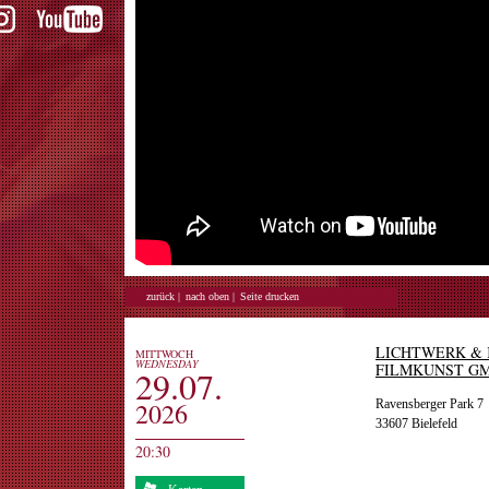
zurück |
nach oben |
Seite drucken
LICHTWERK &
MITTWOCH
WEDNESDAY
FILMKUNST G
29.07.
2026
Ravensberger Park 7
33607 Bielefeld
20:30