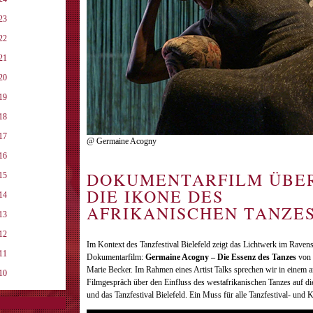
23
22
21
20
19
18
17
@ Germaine Acogny
16
DOKUMENTARFILM ÜB
15
DIE IKONE DES
14
AFRIKANISCHEN TANZE
13
12
Im Kontext des Tanzfestival Bielefeld zeigt das Lichtwerk im Raven
11
Dokumentarfilm:
Germaine Acogny – Die Essenz des Tanzes
von 
Marie Becker. Im Rahmen eines Artist Talks sprechen wir in einem 
10
Filmgespräch über den Einfluss des westafrikanischen Tanzes auf d
und das Tanzfestival Bielefeld. Ein Muss für alle Tanzfestival- und 