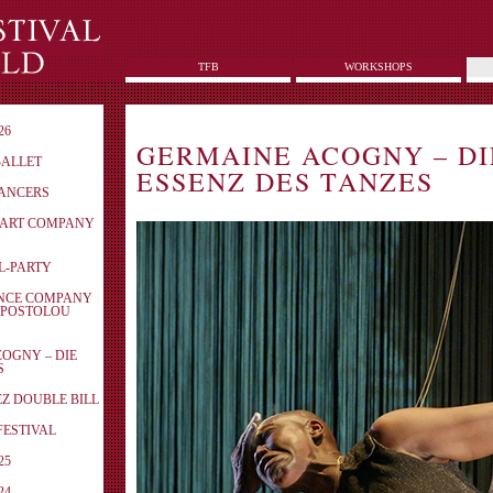
TFB
WORKSHOPS
26
GERMAINE ACOGNY – DI
BALLET
ESSENZ DES TANZES
DANCERS
N ART COMPANY
AL-PARTY
ANCE COMPANY
APOSTOLOU
COGNY – DIE
S
EZ DOUBLE BILL
ZFESTIVAL
25
24