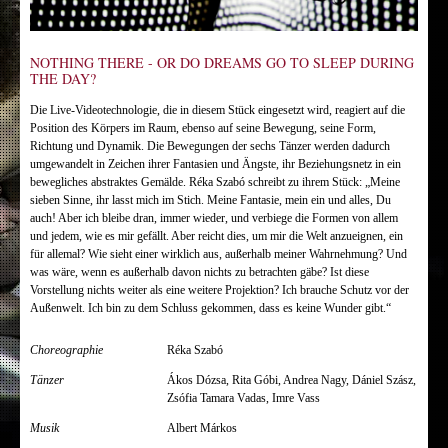
NOTHING THERE - OR DO DREAMS GO TO SLEEP DURING
THE DAY?
Die Live-Videotechnologie, die in diesem Stück eingesetzt wird, reagiert auf die
Position des Körpers im Raum, ebenso auf seine Bewegung, seine Form,
Richtung und Dynamik. Die Bewegungen der sechs Tänzer werden dadurch
umgewandelt in Zeichen ihrer Fantasien und Ängste, ihr Beziehungsnetz in ein
bewegliches abstraktes Gemälde. Réka Szabó schreibt zu ihrem Stück: „Meine
sieben Sinne, ihr lasst mich im Stich. Meine Fantasie, mein ein und alles, Du
auch! Aber ich bleibe dran, immer wieder, und verbiege die Formen von allem
und jedem, wie es mir gefällt. Aber reicht dies, um mir die Welt anzueignen, ein
für allemal? Wie sieht einer wirklich aus, außerhalb meiner Wahrnehmung? Und
was wäre, wenn es außerhalb davon nichts zu betrachten gäbe? Ist diese
Vorstellung nichts weiter als eine weitere Projektion? Ich brauche Schutz vor der
Außenwelt. Ich bin zu dem Schluss gekommen, dass es keine Wunder gibt.“
Choreographie
Réka Szabó
Tänzer
Ákos Dózsa, Rita Góbi, Andrea Nagy, Dániel Szász,
Zsófia Tamara Vadas, Imre Vass
Musik
Albert Márkos