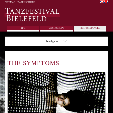
SITEMAP
|
DATENSCHUTZ
TFB
WORKSHOPS
PERFORMANCES
Navigation
THE SYMPTOMS