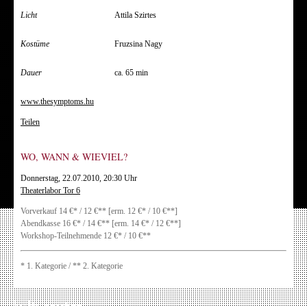
Licht
Attila Szirtes
Kostüme
Fruzsina Nagy
Dauer
ca. 65 min
www.thesymptoms.hu
Teilen
WO, WANN & WIEVIEL?
Donnerstag, 22.07.2010, 20:30 Uhr
Theaterlabor Tor 6
Vorverkauf 14 €* / 12 €** [erm. 12 €* / 10 €**]
Abendkasse 16 €* / 14 €** [erm. 14 €* / 12 €**]
Workshop-Teilnehmende 12 €* / 10 €**
* 1. Kategorie / ** 2. Kategorie