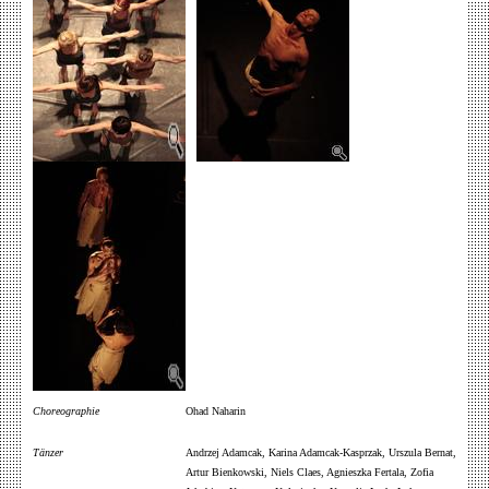
Choreographie
Ohad Naharin
Tänzer
Andrzej Adamcak, Karina Adamcak-Kasprzak, Urszula Bernat,
Artur Bienkowski, Niels Claes, Agnieszka Fertala, Zofia