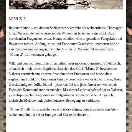
MINUS 2
Rekonstruktion – mit diesem Schlagwort beschreibt der weltberühmte Choreograf
Ohad Naharin, der seine tänzerischen Wurzeln in Israel hat, sein Stück. Aus
bestehenden Fragmenten etwas Neues schaffen, eine ungewohnte Perspektive auf
Bekanntes richten, Anfang, Mitte und Ende einer Geschichte umarbeiten und so
eine Komposition erzeugen, die mitreißt – das ist Naharin mit seinem Stück
"Minus 2" formvollendet gelungen.
Wild und dennoch kontrolliert, martialisch aber modern, dynamisch, rhythmisch,
dramatisch – mit diesen Begriffen lässt sich das Stück "Minus 2" beschreiben.
Naharin vermittelt eine enorme Spannbreite an Emotionen und weckt diese
zugleich im Publikum. Emotionen sind die Geschichte seiner Arbeit: Liebe, Hass,
Geschwindigkeit, Stille, Schrei – jedes Gefühl und jeder Ausdruck werden als
Form der Kommunikation verstanden. Mit dieser Leidenschaft gelingt es Naharin,
jüdisch-polnische Traditionen mit zeitgenössischem tänzerischen Anspruch,
archaische Melodien mit perfektionierter Bewegung zu verbinden.
"Minus 2" will nichts erzählen, es will überwältigen, dem Zuschauer den Atem
rauben und ihn mit seiner Energie und Stärke faszinieren.