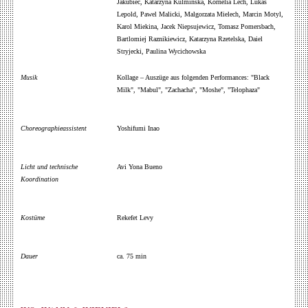
Jakubiec, Katarzyna Kulminska, Kornelia Lech, Lukas
Lepold, Pawel Malicki, Malgorzata Mielech, Marcin Motyl,
Karol Miekina, Jacek Niepsujewicz, Tomasz Pomersbach,
Bartlomiej Raznikiewicz, Katarzyna Rzetelska, Daiel
Stryjecki, Paulina Wycichowska
Musik
Kollage – Auszüge aus folgenden Performances: "Black
Milk", "Mabul", "Zachacha", "Moshe", "Telophaza"
Choreographieassistent
Yoshifumi Inao
Licht und technische
Avi Yona Bueno
Koordination
Kostüme
Rekefet Levy
Dauer
ca. 75 min