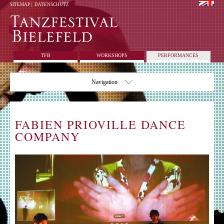
SITEMAP
|
DATENSCHUTZ
TFB
WORKSHOPS
PERFORMANCES
Navigation
FABIEN PRIOVILLE DANCE
COMPANY