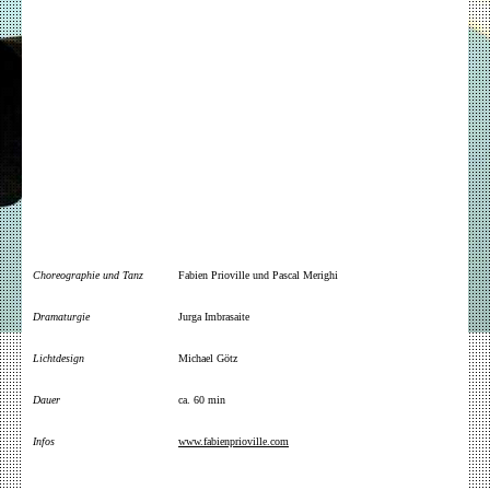
Choreographie und Tanz
Fabien Prioville und Pascal Merighi
Dramaturgie
Jurga Imbrasaite
Lichtdesign
Michael Götz
Dauer
ca. 60 min
Infos
www.fabienprioville.com