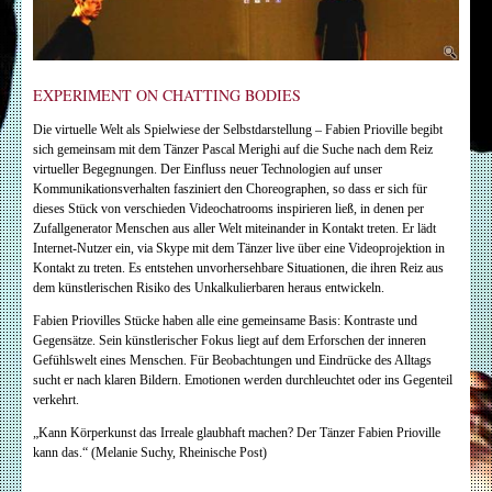
EXPERIMENT ON CHATTING BODIES
Die virtuelle Welt als Spielwiese der Selbstdarstellung – Fabien Prioville begibt
sich gemeinsam mit dem Tänzer Pascal Merighi auf die Suche nach dem Reiz
virtueller Begegnungen. Der Einfluss neuer Technologien auf unser
Kommunikationsverhalten fasziniert den Choreographen, so dass er sich für
dieses Stück von verschieden Videochatrooms inspirieren ließ, in denen per
Zufallgenerator Menschen aus aller Welt miteinander in Kontakt treten. Er lädt
Internet-Nutzer ein, via Skype mit dem Tänzer live über eine Videoprojektion in
Kontakt zu treten. Es entstehen unvorhersehbare Situationen, die ihren Reiz aus
dem künstlerischen Risiko des Unkalkulierbaren heraus entwickeln.
Fabien Priovilles Stücke haben alle eine gemeinsame Basis: Kontraste und
Gegensätze. Sein künstlerischer Fokus liegt auf dem Erforschen der inneren
Gefühlswelt eines Menschen. Für Beobachtungen und Eindrücke des Alltags
sucht er nach klaren Bildern. Emotionen werden durchleuchtet oder ins Gegenteil
verkehrt.
„Kann Körperkunst das Irreale glaubhaft machen? Der Tänzer Fabien Prioville
kann das.“ (Melanie Suchy, Rheinische Post)