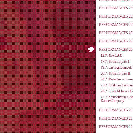
PERFORMANCES 20
PERFORMANCES 20
PERFORMANCES 20
PERFORMANCES 20
PERFORMANCES 20
PERFORMANCES 20
15.7. Cie LAC
17.7. Urban Stylez I
19.7. Cie EgriBiancoD
20.7. Urban Stylez II
24.7. Resodancer Co
25.7. Siciliano Contem
26.7. Scala Milano / H
27.7. Samadhyana Co
Dance Company
PERFORMANCES 20
PERFORMANCES 20
PERFORMANCES 20