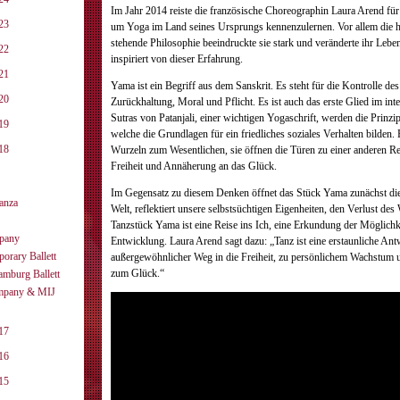
Im Jahr 2014 reiste die französische Choreographin Laura Arend für 
23
um Yoga im Land seines Ursprungs kennenzulernen. Vor allem die h
stehende Philosophie beeindruckte sie stark und veränderte ihr Lebe
22
inspiriert von dieser Erfahrung.
21
Yama ist ein Begriff aus dem Sanskrit. Es steht für die Kontrolle des
20
Zurückhaltung, Moral und Pflicht. Es ist auch das erste Glied im int
Sutras von Patanjali, einer wichtigen Yogaschrift, werden die Prinzip
19
welche die Grundlagen für ein friedliches soziales Verhalten bilden.
18
Wurzeln zum Wesentlichen, sie öffnen die Türen zu einer anderen Rea
Freiheit und Annäherung an das Glück.
Im Gegensatz zu diesem Denken öffnet das Stück Yama zunächst die
anza
Welt, reflektiert unsere selbstsüchtigen Eigenheiten, den Verlust des
Tanzstück Yama ist eine Reise ins Ich, eine Erkundung der Möglichk
mpany
Entwicklung. Laura Arend sagt dazu: „Tanz ist eine erstaunliche Antw
porary Ballett
außergewöhnlicher Weg in die Freiheit, zu persönlichem Wachstum u
zum Glück.“
amburg Ballett
mpany & MIJ
17
16
15