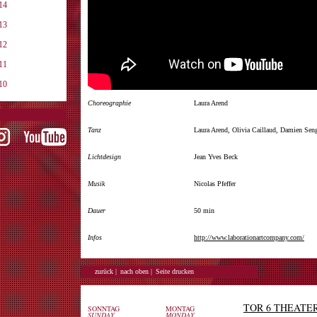
14
13
12
11
10
Choreographie
Laura Arend
Tanz
Laura Arend, Olivia Caillaud, Damien Se
Lichtdesign
Jean Yves Beck
Musik
Nicolas Pfeffer
Dauer
50 min
Infos
http://www.laborationartcompany.com/
zurück |
nach oben |
Seite drucken
TOR 6 THEATE
SONNTAG
MONTAG
SUNDAY
MONDAY