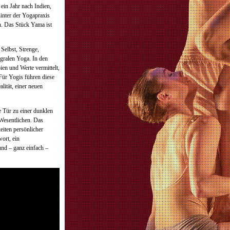
ein Jahr nach Indien,
inter der Yogapraxis
n. Das Stück Yama ist
 Selbst, Strenge,
egralen Yoga. In den
ien und Werte vermittelt,
 Für Yogis führen diese
lität, einer neuen
 Tür zu einer dunklen
 Wesentlichen. Das
eiten persönlicher
ort, ein
nd – ganz einfach –