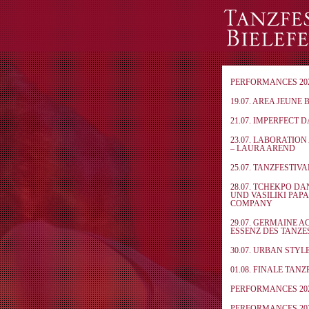
PERFORMANCES 20
19.07. AREA JEUNE 
21.07. IMPERFECT 
23.07. LABORATIO
– LAURA AREND
25.07. TANZFESTIV
28.07. TCHEKPO D
UND VASILIKI PAP
COMPANY
29.07. GERMAINE A
ESSENZ DES TANZE
30.07. URBAN STYL
01.08. FINALE TAN
PERFORMANCES 20
PERFORMANCES 20