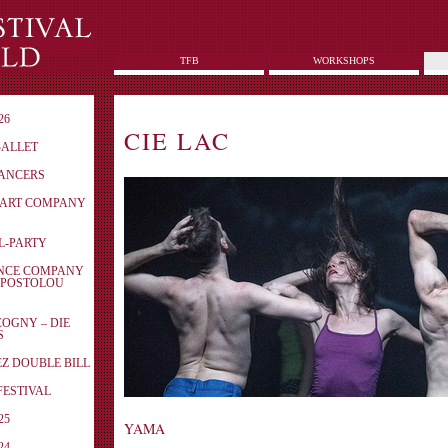
TFB
WORKSHOPS
26
CIE LAC
BALLET
DANCERS
N ART COMPANY
AL-PARTY
ANCE COMPANY
APOSTOLOU
COGNY – DIE
S
EZ DOUBLE BILL
ZFESTIVAL
25
YAMA
24