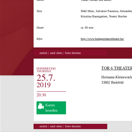
Tanz
Máté Mezo, Salvatore Paonessa, Alexandrea
Krisztina Baumgartner, Noemi Horcher
Dauer
ca. 60 min
Infos
http://www.budapestdancetheatre.hu/
zurück |
nach oben |
Seite drucken
TOR 6 THEATE
DONNERSTAG
THURSDAY
25.7.
Hermann-Kleinewächt
2019
33602 Bielefeld
20:30
Karten
bestellen
zurück |
nach oben |
Seite drucken