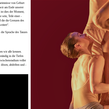
heimnisse von Geburt
 wir am Ende unserer
 ist dies der Moment,
 sein, Teile einer ­
d die die Grenzen des
eitert“.
n die Sprache des Tanzes
en wir alle kennen.
tändig in die Tiefen
 Zwischenstadium voller
dösen, abdriften und ­