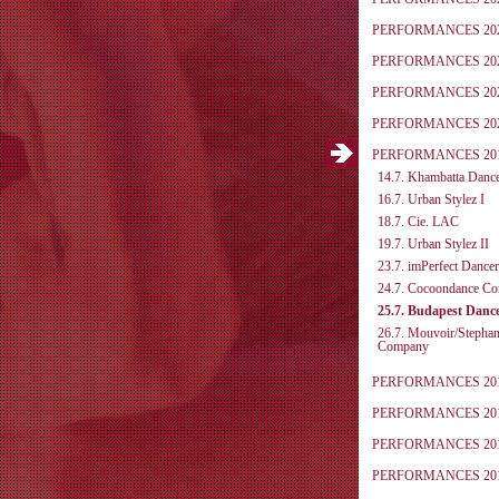
PERFORMANCES 20
PERFORMANCES 20
PERFORMANCES 20
PERFORMANCES 20
PERFORMANCES 20
14.7. Khambatta Dan
16.7. Urban Stylez I
18.7. Cie. LAC
19.7. Urban Stylez II
23.7. imPerfect Danc
24.7. Cocoondance C
25.7. Budapest Danc
26.7. Mouvoir/Stephan
Company
PERFORMANCES 20
PERFORMANCES 20
PERFORMANCES 20
PERFORMANCES 20