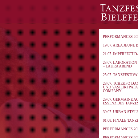
PERFORMANCES 20
19.07. AREA JEUNE 
21.07. IMPERFECT 
23.07. LABORATIO
– LAURA AREND
25.07. TANZFESTIV
28.07. TCHEKPO D
UND VASILIKI PAP
COMPANY
29.07. GERMAINE A
ESSENZ DES TANZE
30.07. URBAN STYL
01.08. FINALE TAN
PERFORMANCES 20
PERFORMANCES 20