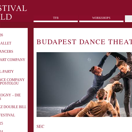
TFB
WORKSHOPS
26
BUDAPEST DANCE THEA
BALLET
DANCERS
N ART COMPANY
AL-PARTY
ANCE COMPANY
APOSTOLOU
COGNY – DIE
S
EZ DOUBLE BILL
ZFESTIVAL
25
SEC
24