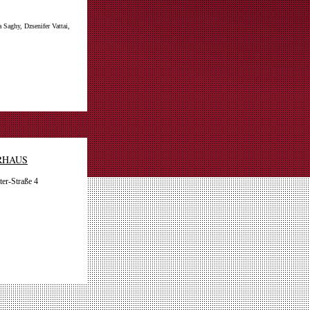
 Saghy, Dzsenifer Vattai,
RHAUS
er-Straße 4