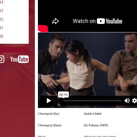
14
13
12
11
10
Choreograf (Sec)
Zachár Lóránd
Choreograf (Doze)
Jiri Pokorny (NDT)
Musik
Yukari Sawaki und andere