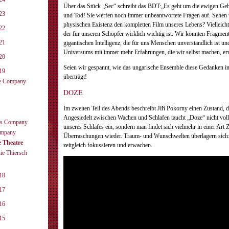
Über das Stück „Sec“ schreibt das BDT:„Es geht um die ewigen Ge
23
und Tod! Sie werfen noch immer ­unbeantwortete Fragen auf. Sehen
physischen Existenz den kom­plet­ten Film unseres Lebens? Vielleicht
22
der für ­unseren Schöpfer wirklich wichtig ist. Wir könnten Fragmente
21
gigantischen Intelligenz, die für uns Menschen unverständlich ist un
Universums mit immer mehr Erfahrungen, die wir selbst machen, erw
20
Seien wir gespannt, wie das ungarische Ensemble ­diese Gedanken i
19
überträgt!
ce Company
DOZE
Im zweiten Teil des Abends beschreibt Jiří Pokorny einen Zustand, d
Angesiedelt zwischen Wachen und Schlafen taucht „Doze“ nicht volls
ers Company
unseres Schlafes ein, sondern man findet sich vielmehr in einer Art
ompany
Überraschungen wieder. Traum- und Wunschwelten überlagern sich: 
e Theatre
zeitgleich fokussieren und erwachen.
ie Thiersch
18
17
16
15