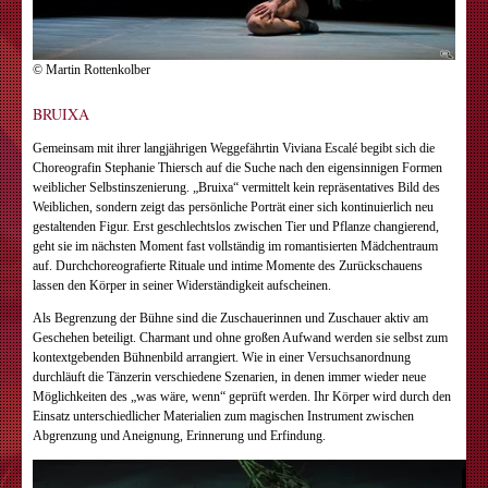
© Martin Rottenkolber
BRUIXA
Gemeinsam mit ihrer langjährigen Weggefährtin Viviana Escalé begibt sich die
Choreografin Stephanie Thiersch auf die Suche nach den eigensinnigen Formen
weiblicher Selbstinszenierung. „Bruixa“ vermittelt kein repräsentatives Bild des
Weiblichen, sondern zeigt das persönliche Porträt einer sich kontinuierlich neu
gestaltenden Figur. Erst geschlechtslos zwischen Tier und Pflanze changierend,
geht sie im nächsten Moment fast vollständig im romantisierten Mädchentraum
auf. ­Durchchoreografierte Rituale und intime Momente des Zurückschauens
lassen den Körper in ­seiner Widerständigkeit aufscheinen.
Als Begrenzung der Bühne sind die Zuschauerinnen und Zuschauer ­aktiv am
Geschehen beteiligt. Charmant und ohne großen Aufwand werden sie selbst zum
kontextgebenden Bühnenbild arrangiert. Wie in einer ­Versuchsanordnung
durchläuft die Tänzerin verschiedene Szenarien, in denen immer wieder neue
Möglichkeiten des „was wäre, wenn“ geprüft werden. Ihr Körper wird durch den
Einsatz unterschiedlicher Materialien zum magischen Instrument zwischen
Abgrenzung und Aneignung, Erinnerung und Erfindung.