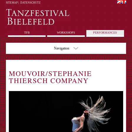
SITEMAP
|
DATENSCHUTZ
TFB
WORKSHOPS
PERFORMANCES
Navigation
MOUVOIR/STEPHANIE
THIERSCH COMPANY