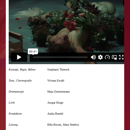
Konzept, Regie, Bühne
Stephanie Thiersch
Tanz, Choreografie
Viviana Escalé
Dramaturgie
Maja Zimmermann
Licht
Ansgar Kluge
Produktion
Anika Bendel
Leitung
Béla Bisom, Mara Nedelcu