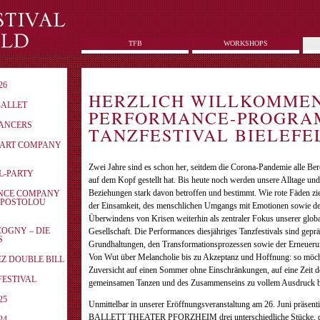
TFB
WORKSHOPS
26
HERZLICH WILLKOMME
BALLET
PERFORMANCE-PROGRA
DANCERS
TANZFESTIVAL BIELEFEL
N ART COMPANY
Zwei Jahre sind es schon her, seitdem die Corona-Pandemie alle Be
AL-PARTY
auf dem Kopf gestellt hat. Bis heute noch werden unsere Alltage u
Beziehungen stark davon betroffen und bestimmt. Wie rote Fäden zi
ANCE COMPANY
APOSTOLOU
der Einsamkeit, des menschlichen Umgangs mit Emotionen sowie d
Überwindens von Krisen weiterhin als zentraler Fokus unserer globa
COGNY – DIE
Gesellschaft. Die Performances diesjähriges Tanzfestivals sind gepr
S
Grundhaltungen, den Transformationsprozessen sowie der Erneuer
Von Wut über Melancholie bis zu Akzeptanz und Hoffnung: so möch
EZ DOUBLE BILL
Zuversicht auf einen Sommer ohne Einschränkungen, auf eine Zeit 
ZFESTIVAL
gemeinsamen Tanzen und des Zusammenseins zu vollem Ausdruck b
25
Unmittelbar in unserer Eröffnungsveranstaltung am 26. Juni präsent
BALLETT THEATER PFORZHEIM drei unterschiedliche Stücke, di
24