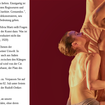
iefern. Einzigartig ist
nnten Regisseuren und
erhört. Grenzenlos.",
dekonstruieren, neu
e Bedeutung geben.
lvia Marti stellt Fragen
n der Kunst dazu: Was ist
oduziert nicht das
e, 1920)
 Ebenen der
seiner Unwelt. In
uch aus Italien
k zwischen den Klängen
nd wird von der Cie.
aste, der Platz des
s zu. Verpassen Sie auf
m 02. Juli unter freiem
 der Rudolf-Oetker-
, an unsere
alen, ohne deren