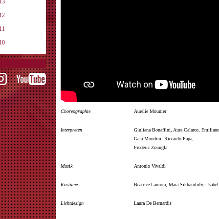
13
12
11
10
Choreographie
Aurelie Mounier
Interpreten
Giuliana Bonaffini, Aura Calarco, Emilian
Gaia Mondini, Riccardo Papa,
Frederic Zoungla
Musik
Antonio Vivaldi
Kostüme
Beatrice Laurora, Maia Sikharulidze, Isabe
Lichtdesign
Laura De Bernardis