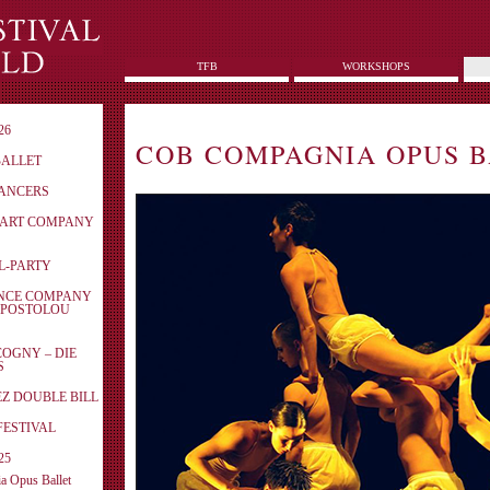
TFB
WORKSHOPS
26
COB COMPAGNIA OPUS 
BALLET
DANCERS
N ART COMPANY
AL-PARTY
ANCE COMPANY
APOSTOLOU
COGNY – DIE
S
EZ DOUBLE BILL
ZFESTIVAL
25
 Opus Ballet