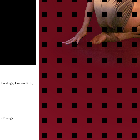
o Candiago, Ginevra Gioli,
lla Fumagalli