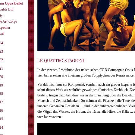
ia Opus Ballet
uble Bill
ty
e Art’Corps
spacher
val
24
23
LE QUATTRO STAGIONI
22
21
In der zweiten Produktion des italienischen COB Compagnia Opus Ba
vier Jahreszeiten wie in einem großen Polyptychon der Renaissance 
20
Vivaldi, nicht nur ein Komponist, sondern auch ein großer Experte 
19
schuf dieses Werk als wahrlich gewaltiges filmisches Drehbuch. Die
18
besteht, tragen dazu bei, dass wir in der Erzählung über die Bezieh
Mensch und Zeit nachdenken. So nehmen die Pflanzen, die Tiere, de
17
unseren Gedanken Gestalt an … und in der außergewöhnlichen Viva
16
die Vögel, das Wasser, die Hirten, die Tänze, die Hitze, die Kälte ... 
vier Jahreszeiten.
15
14