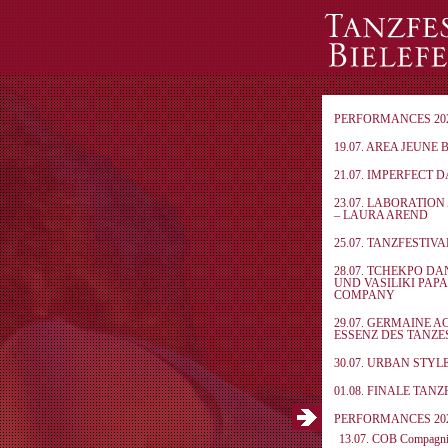
PERFORMANCES 20
19.07. AREA JEUNE 
21.07. IMPERFECT 
23.07. LABORATIO
– LAURA AREND
25.07. TANZFESTIV
28.07. TCHEKPO D
UND VASILIKI PAP
COMPANY
29.07. GERMAINE A
ESSENZ DES TANZE
30.07. URBAN STYL
01.08. FINALE TAN
PERFORMANCES 20
13.07. COB Compagnia