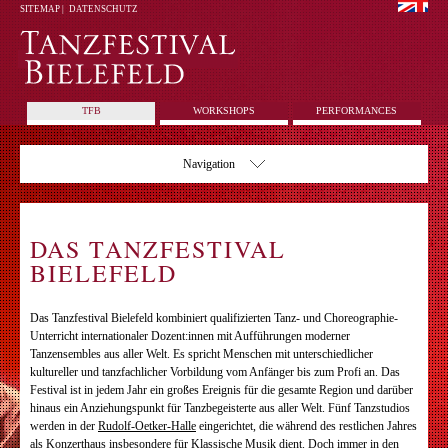
SITEMAP
|
DATENSCHUTZ
TFB
WORKSHOPS
PERFORMANCES
Navigation
DAS TANZFESTIVAL
BIELEFELD
Das Tanzfestival Bielefeld kombiniert qualifizierten Tanz- und Choreographie-
Unterricht internationaler Dozent:innen mit Aufführungen moderner
Tanzensembles aus aller Welt. Es spricht Menschen mit unterschiedlicher
kultureller und tanzfachlicher Vorbildung vom Anfänger bis zum Profi an. Das
Festival ist in jedem Jahr ein großes Ereignis für die gesamte Region und darüber
hinaus ein Anziehungspunkt für Tanzbegeisterte aus aller Welt. Fünf Tanzstudios
werden in der
Rudolf-Oetker-Halle
eingerichtet, die während des restlichen Jahres
als Konzerthaus insbesondere für Klassische Musik dient. Doch immer in den