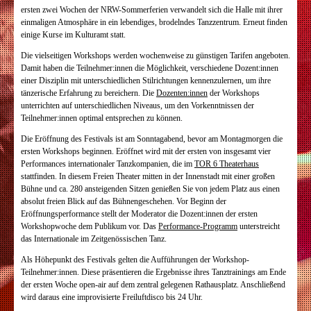
ersten zwei Wochen der NRW-Sommerferien verwandelt sich die Halle mit ihrer
einmaligen Atmosphäre in ein lebendiges, brodelndes Tanzzentrum. Erneut finden
einige Kurse im Kulturamt statt.
Die vielseitigen Workshops werden wochenweise zu günstigen Tarifen angeboten.
Damit haben die Teilnehmer:innen die Möglichkeit, verschiedene Dozent:innen
einer Disziplin mit unterschiedlichen Stilrichtungen kennenzulernen, um ihre
tänzerische Erfahrung zu bereichern. Die
Dozenten:innen
der Workshops
unterrichten auf unterschiedlichen Niveaus, um den Vorkenntnissen der
Teilnehmer:innen optimal entsprechen zu können.
Die Eröffnung des Festivals ist am Sonntagabend, bevor am Montagmorgen die
ersten Workshops beginnen. Eröffnet wird mit der ersten von insgesamt vier
Performances internationaler Tanzkompanien, die im
TOR 6 Theaterhaus
stattfinden. In diesem Freien Theater mitten in der Innenstadt mit einer großen
Bühne und ca. 280 ansteigenden Sitzen genießen Sie von jedem Platz aus einen
absolut freien Blick auf das Bühnengeschehen. Vor Beginn der
Eröffnungsperformance stellt der Moderator die Dozent:innen der ersten
Workshopwoche dem Publikum vor. Das
Performance-Programm
unterstreicht
das Internationale im Zeitgenössischen Tanz.
Als Höhepunkt des Festivals gelten die Aufführungen der Workshop-
Teilnehmer:innen. Diese präsentieren die Ergebnisse ihres Tanztrainings am Ende
der ersten Woche open-air auf dem zentral gelegenen Rathausplatz. Anschließend
wird daraus eine improvisierte Freiluftdisco bis 24 Uhr.