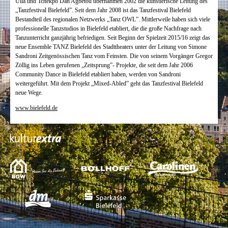
Ulla und Tchekpo Dan Agbetou übernahmen 2002 die künstlerische Leitung des
„Tanzfestival Bielefeld”. Seit dem Jahr 2008 ist das Tanzfestival Bielefeld
Bestandteil des regionalen Netzwerks „Tanz OWL”. Mittlerweile haben sich viele
professionelle Tanzstudios in Bielefeld etabliert, die die große Nachfrage nach
Tanzunterricht ganzjährig befriedigen. Seit Beginn der Spielzeit 2015/16 zeigt das
neue Ensemble TANZ Bielefeld des Stadttheaters unter der Leitung von Simone
Sandroni Zeitgenössischen Tanz vom Feinsten. Die von seinem Vorgänger Gregor
Zöllig ins Leben gerufenen „Zeitsprung”- Projekte, die seit dem Jahr 2006
Community Dance in Bielefeld etabliert haben, werden von Sandroni
weitergeführt. Mit dem Projekt „Mixed-Abled” geht das Tanzfestival Bielefeld
neue Wege.
www.bielefeld.de