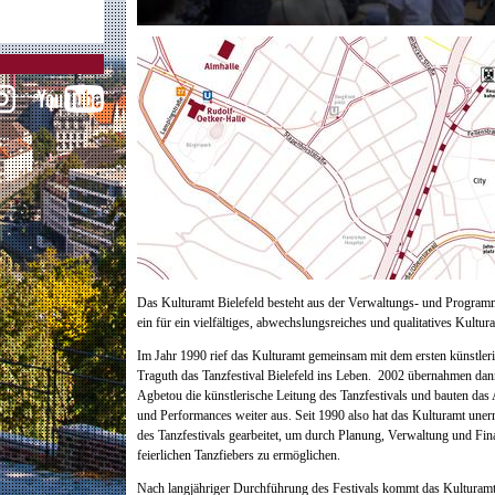
Das Kulturamt Bielefeld besteht aus der Verwaltungs- und Programm
ein für ein vielfältiges, abwechslungsreiches und qualitatives Kultura
Im Jahr 1990 rief das Kulturamt gemeinsam mit dem ersten künstleri
Traguth das Tanzfestival Bielefeld ins Leben. 2002 übernahmen da
Agbetou die künstlerische Leitung des Tanzfestivals und bauten da
und Performances weiter aus. Seit 1990 also hat das Kulturamt une
des Tanzfestivals gearbeitet, um durch Planung, Verwaltung und F
feierlichen Tanzfiebers zu ermöglichen.
Nach langjähriger Durchführung des Festivals kommt das Kultura