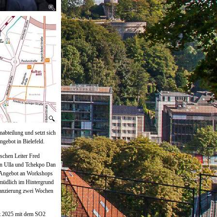
abteilung und setzt sich
ngebot in Bielefeld.
schen Leiter Fred
nn Ulla und Tchekpo Dan
s Angebot an Workshops
rmüdlich im Hintergrund
inanzierung zwei Wochen
mt 2025 mit dem SO2