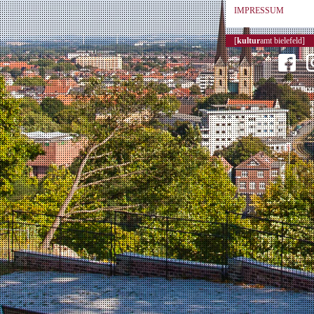
IMPRESSUM
[
kultur
amt bielefeld]