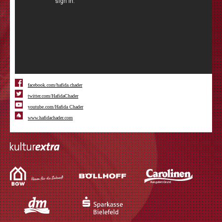
facebook.com/hafida.chader
twitter.com/HafidaChader
youtube.com/Hafida Chader
www.hafidachader.com