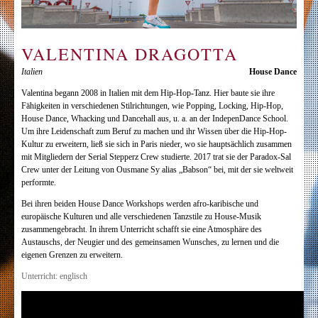
VALENTINA DRAGOTTA
Italien
House Dance
Valentina begann 2008 in Italien mit dem Hip-Hop-Tanz. Hier baute sie ihre
Fähigkeiten in verschiedenen Stilrichtungen, wie Popping, Locking, Hip-Hop,
House Dance, Whacking und Dancehall aus, u. a. an der IndepenDance School.
Um ihre Leidenschaft zum Beruf zu machen und ihr Wissen über die Hip-Hop-
Kultur zu erweitern, ließ sie sich in Paris nieder, wo sie hauptsächlich zusammen
mit Mitgliedern der ­Serial Stepperz Crew studierte. 2017 trat sie der Paradox-Sal
Crew unter der Leitung von Ousmane Sy alias „Babson“ bei, mit der sie weltweit
performte.
Bei ihren beiden House Dance Workshops werden afro-karibische und
europäische Kulturen und alle verschiedenen Tanzstile zu House-Musik
zusammengebracht. In ihrem Unterricht schafft sie eine Atmosphäre des
Austauschs, der Neugier und des gemeinsamen Wunsches, zu lernen und die
eigenen Grenzen zu erweitern.
Unterricht: englisch