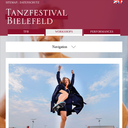
SITEMAP
|
DATENSCHUTZ
TFB
WORKSHOPS
PERFORMANCES
Navigation